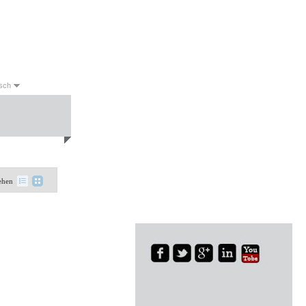
sch
English
Français
日本語
한국의
العربية
Deutsch
Español
no
Português
Русский
ehen