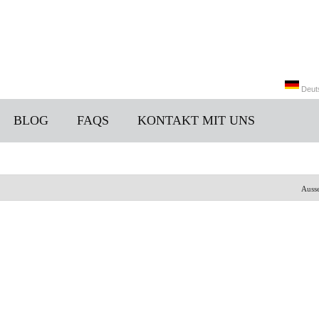
Deut
BLOG
FAQS
KONTAKT MIT UNS
中文
Italia
Auss